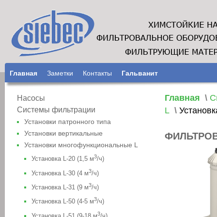
Главная
Заметки
Контакты
Гальванит
Главная
\
С
Насосы
L
\
Установка
Системы фильтрации
Установки патронного типа
Установки вертикальные
ФИЛЬТРОВ
Установки многофункциональные L
3
Установка L-20 (1,5 м
/ч)
3
Установка L-30 (4 м
/ч)
3
Установка L-31 (9 м
/ч)
3
Установка L-50 (4-5 м
/ч)
3
Установка L-51 (9-18 м
/ч)