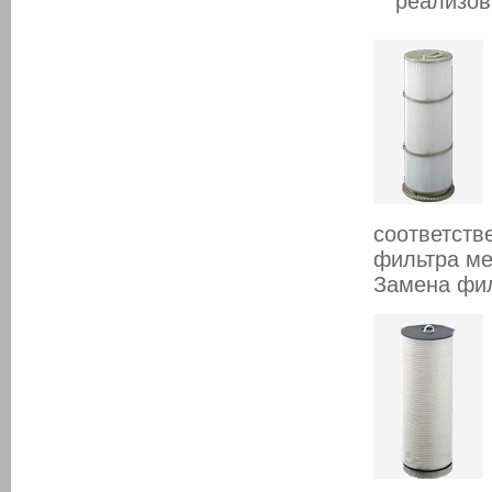
реализов
соответст
фильтра ме
Замена фил