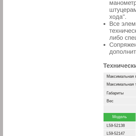
манометр
штуцерам
хода".
Все элем
техничес
либо спе
Сопряжен
дополнит
Техническ
Максимальная 
Максимальная 
Габариты
Вес
Модель
L59-52138
L59-52147