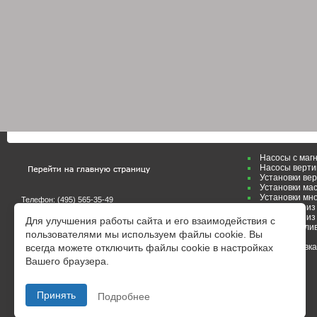
Насосы с маг
Насосы верти
Установки ве
Установки ма
Установки мн
Телефон: (495)
565-35-49
Картриджи из 
E-mail:
zakaz@galvanik.ru
E-mail:
marketing@galvanik.ru
Картриджи из
Для улучшения работы сайта и его взаимодействия с
Маслоулавлив
пользователями мы используем файлы cookie. Вы
Заметки
всегда можете отключить файлы cookie в настройках
On-line заявка
Вашего браузера.
Принять
Подробнее
Создание сайта