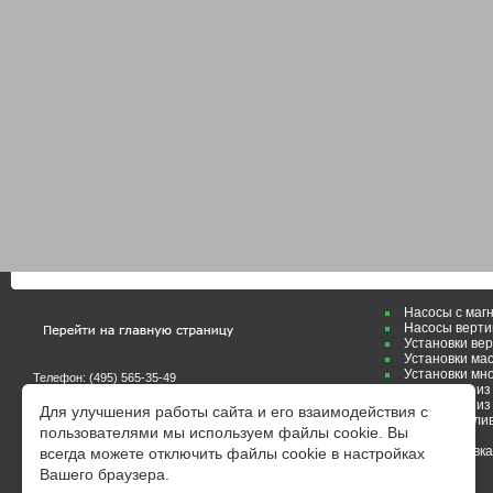
Насосы с маг
Насосы верти
Установки ве
Установки ма
Установки мн
Телефон: (495)
565-35-49
Картриджи из 
E-mail:
zakaz@galvanik.ru
E-mail:
marketing@galvanik.ru
Картриджи из
Для улучшения работы сайта и его взаимодействия с
Маслоулавлив
пользователями мы используем файлы cookie. Вы
Заметки
On-line заявка
всегда можете отключить файлы cookie в настройках
Вашего браузера.