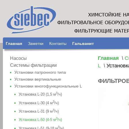
Главная
Заметки
Контакты
Гальванит
Главная
\
С
Насосы
L
\
Установка
Системы фильтрации
Установки патронного типа
Установки вертикальные
ФИЛЬТРОВ
Установки многофункциональные L
3
Установка L-20 (1,5 м
/ч)
3
Установка L-30 (4 м
/ч)
3
Установка L-31 (9 м
/ч)
3
Установка L-50 (4-5 м
/ч)
3
Установка L-51 (9-18 м
/ч)