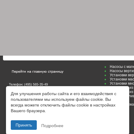
Насосы с маг
Насосы верти
Установки ве
Установки ма
Установки мн
Телефон: (495)
565-35-49
Картриджи из 
E-mail:
zakaz@galvanik.ru
E-mail:
marketing@galvanik.ru
Картриджи из
Для улучшения работы сайта и его взаимодействия с
Маслоулавлив
пользователями мы используем файлы cookie. Вы
Заметки
On-line заявка
всегда можете отключить файлы cookie в настройках
Вашего браузера.
Принять
Подробнее
Создание сайта