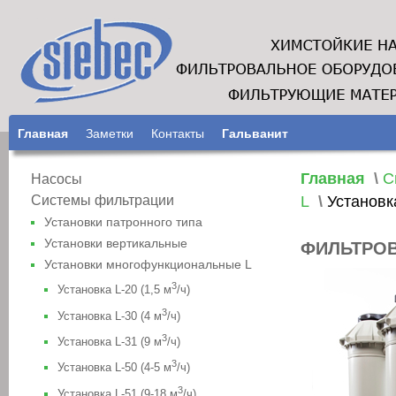
Главная
Заметки
Контакты
Гальванит
Главная
\
С
Насосы
L
\
Установка
Системы фильтрации
Установки патронного типа
Установки вертикальные
ФИЛЬТРОВ
Установки многофункциональные L
3
Установка L-20 (1,5 м
/ч)
3
Установка L-30 (4 м
/ч)
3
Установка L-31 (9 м
/ч)
3
Установка L-50 (4-5 м
/ч)
3
Установка L-51 (9-18 м
/ч)