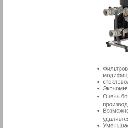
Фильтров
модифиц
стеклово
Экономич
Очень бо
производ
Возможно
удаляетс
Уменьшае