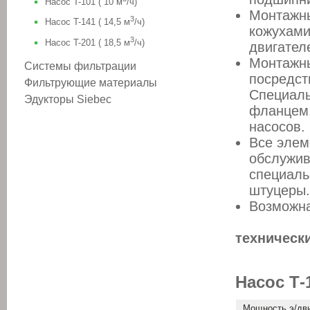
Насос T-101 ( 10 м
/ч)
Монтажн
3
Насос T-141 ( 14,5 м
/ч)
кожухами
3
Насос T-201 ( 18,5 м
/ч)
двигател
Монтажны
Системы фильтрации
посредст
Фильтрующие материалы
Специаль
Эдукторы Siebec
фланцем,
насосов.
Все элем
обслужив
специаль
штуцеры.
Возможна
техническ
Насос Т-
Мощность э/дв