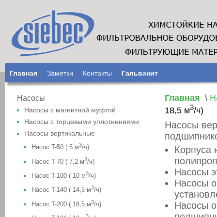
Главная
Заметки
Контакты
Гальванит
Главная
\
Н
Насосы
3
18,5 м
/ч)
Насосы с магнитной муфтой
Насосы с торцeвыми уплотнениями
Насосы вер
Насосы вертикальные
подшипнико
3
Насос T-50 ( 5 м
/ч)
Корпуса 
полипроп
3
Насос T-70 ( 7,2 м
/ч)
Насосы э
3
Насос T-100 ( 10 м
/ч)
Насосы о
3
Насос T-140 ( 14,5 м
/ч)
установл
3
Насосы о
Насос T-200 ( 18,5 м
/ч)
подшипн
3