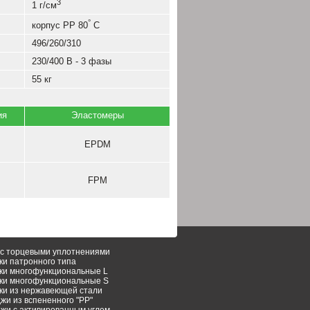
3
1 г/см
°
корпус РР 80
С
496/260/310
230/400 В - 3 фазы
55 кг
ия
Эластомеры
EPDM
FPM
с торцeвыми уплотнениями
ки патронного типа
ки многофункциональные L
ки многофункциональные S
ки из нержавеющей стали
жи из вспененного "РР"