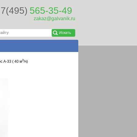
7(495)
565-35-49
zakaz@galvanik.ru
3
с A-33 ( 40 м
/ч)