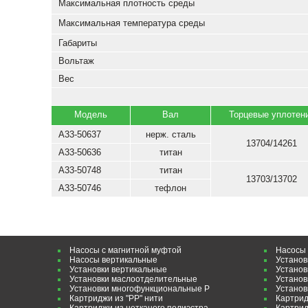
Максимальная плотность среды
Максимальная температура среды
Габариты
Вольтаж
Вес
Модель
Вал
Торцевые уплотен
А33-50637
нерж. сталь
13704/14261
A33-50636
титан
A33-50748
титан
13703/13702
A33-50746
тефлон
Насосы с магнитной муфтой
Насосы 
Насосы вертикальные
Установ
Установки вертикальные
Установ
Установки маслоотделительные
Установ
Установки многофункциональные P
Установ
Картриджи из "РР" нити
Картрид