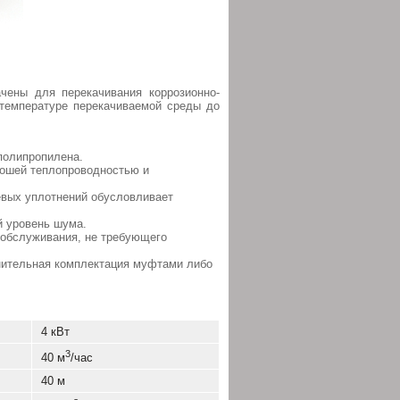
чены для перекачивания коррозионно-
 температуре перекачиваемой среды до
полипропилена.
рошей теплопроводностью и
евых уплотнений обусловливает
й уровень шума.
 обслуживания, не требующего
нительная комплектация муфтами либо
4 кВт
3
40 м
/час
40 м