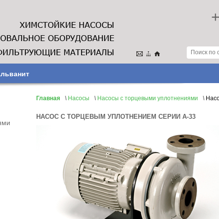
+
альванит
Главная
\
Насосы
\
Насосы с торцeвыми уплотнениями
\
Насо
НАСОС С ТОРЦЕВЫМ УПЛОТНЕНИЕМ СЕРИИ А-33
ями