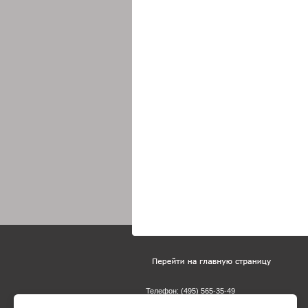
Телефон: (495)
565-35-49
E-mail:
zakaz@galvanik.ru
E-mail:
marketing@galvanik.ru