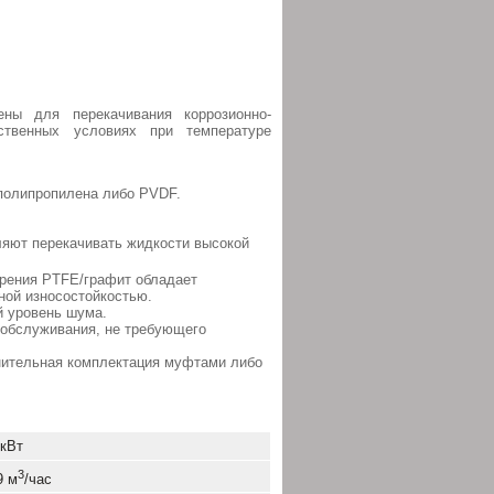
ны для перекачивания коррозионно-
ственных условиях при температуре
 полипропилена либо PVDF.
яют перекачивать жидкости высокой
трения PTFE/графит обладает
ой износостойкостью.
й уровень шума.
 обслуживания, не требующего
нительная комплектация муфтами либо
 кВт
3
9 м
/час