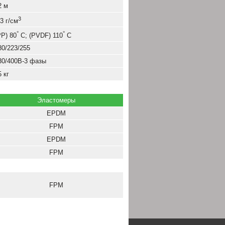
2 м
3
,3 г/см
°
°
РР) 80
С; (PVDF) 110
С
80/223/255
30/400В-3 фазы
5 кг
Эластомеры
EPDM
FPM
EPDM
FPM
FPM