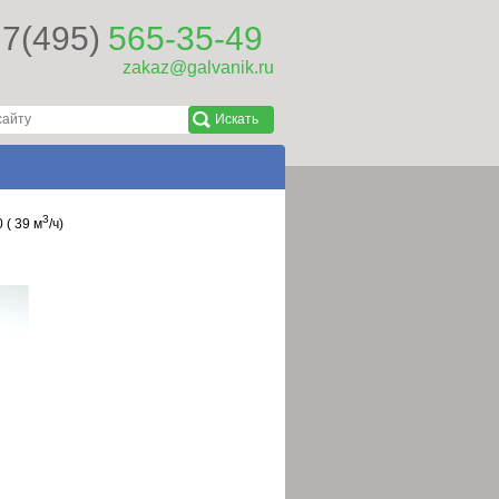
7(495)
565-35-49
zakaz@galvanik.ru
3
 ( 39 м
/ч)