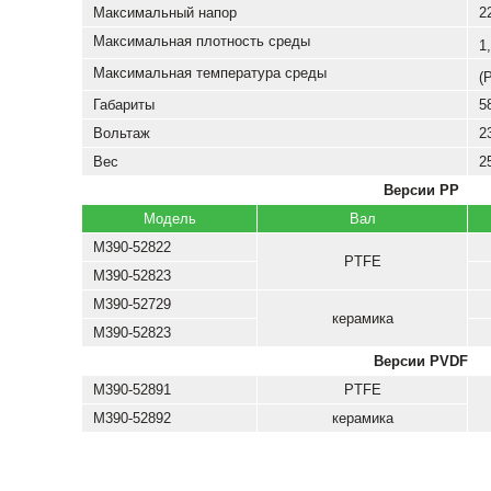
Максимальный напор
2
Максимальная плотность среды
1
Максимальная температура среды
(
Габариты
5
Вольтаж
2
Вес
2
Версии PP
Модель
Вал
М390-52822
PTFE
М390-52823
М390-52729
керамика
М390-52823
Версии PVDF
М390-52891
PTFE
М390-52892
керамика