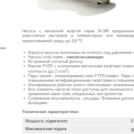
Насосы с магнитной муфтой серии М-390 предназначе
агрессивных растворов в лабораторных или производ
0
перекачиваемой среды до 110
С.
ями
Корпуса насосов выполнены из отлитого под давлением
Насосы этой серии -
самовсасывающие
.
Встроенный сетчатый фильтр.
Версии PVDF с усиленными магнитными муфтами позвол
3
плотности (до 2 г/см
).
Пары трения - алюмокерамика либо PTFE/графит. Пары 
повышенными антифрикционными свойствами и повышенн
Изолированное рабочее колесо обеспечивает пониженны
Все элементы насосов легко доступны для технического
применения каких-либо специальных инструментов.
Сопряжение впуска/выпуска - штуцеры. Возможна допол
фланцами.
Технические характеристики:
Мощность э/двигателя
3
Максимальная подача
3