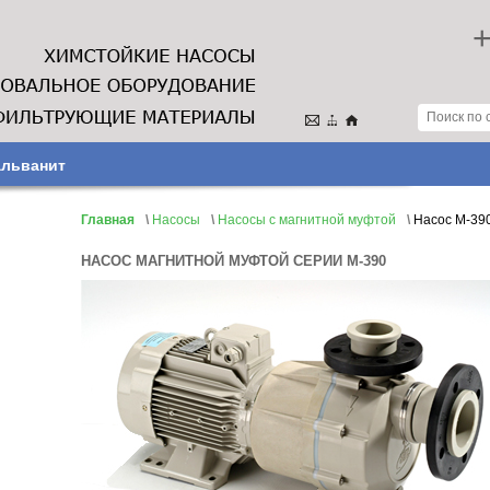
+
альванит
Главная
\
Насосы
\
Насосы с магнитной муфтой
\
Насос М-390
НАСОС МАГНИТНОЙ МУФТОЙ СЕРИИ М-390