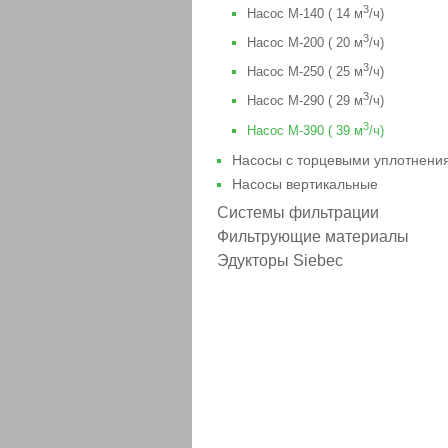
3
Насос М-140 ( 14 м
/ч)
3
Насос М-200 ( 20 м
/ч)
3
Насос М-250 ( 25 м
/ч)
3
Насос М-290 ( 29 м
/ч)
3
Насос М-390 ( 39 м
/ч)
Насосы с торцeвыми уплотнени
Насосы вертикальные
Системы фильтрации
Фильтрующие материалы
Эдукторы Siebec