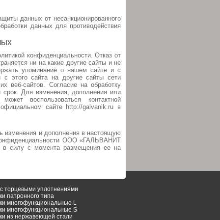
щиты данных от несанкционированного
обработки данных для противодействия
НЫХ
олитикой конфиденциальности. Отказ от
аняется ни на какие другие сайты и не
ержать упоминание о нашем сайте и с
 с этого сайта на другие сайты сети
их веб-сайтов. Согласие на обработку
 срок. Для изменения, дополнения или
может воспользоваться контактной
фициальном сайте http://galvanik.ru в
 изменения и дополнения в настоящую
и конфиденциальности ООО «ГАЛЬВАНИТ
 в силу с момента размещения ее на
с торцeвыми уплотнениями
ки патронного типа
ки многофункциональные L
ки многофункциональные S
ки из нержавеющей стали