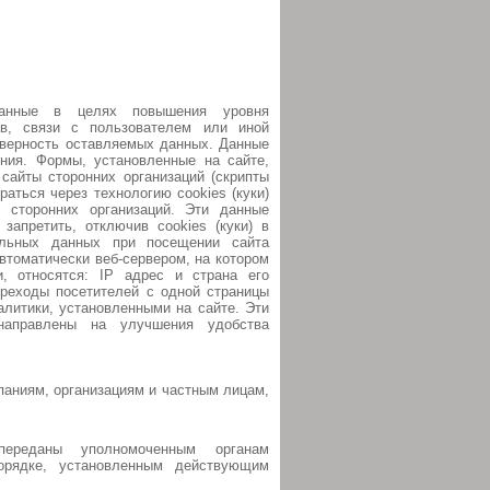
анные в целях повышения уровня
ов, связи с пользователем или иной
оверность оставляемых данных. Данные
ия. Формы, установленные на сайте,
 сайты сторонних организаций (скрипты
раться через технологию cookies (куки)
в сторонних организаций. Эти данные
запретить, отключив cookies (куки) в
альных данных при посещении сайта
втоматически веб-сервером, на котором
, относятся: IP адрес и страна его
ереходы посетителей с одной страницы
алитики, установленными на сайте. Эти
направлены на улучшения удобства
аниям, организациям и частным лицам,
ереданы уполномоченным органам
орядке, установленным действующим